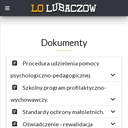
Dokumenty
Procedura udzielenia pomocy
assignment
psychologiczno-pedagogicznej
Szkolny program profilaktyczno-
assignment
wychowawczy.
Standardy ochrony małoletnich.
assignment
Oświadczenie - rewalidacja
assignment